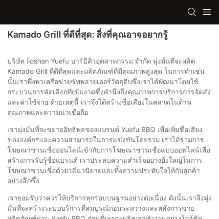
Kamado Grill ที่ดีที่สุด: สิ่งที่คุณอาจอยากรู้
บริษัท Foshan Yuefu บาร์บีคิวอุตสาหกรรม จำกัด มุ่งมั่นที่จะผลิต
Kamado Grill ที่ดีที่สุดและผลิตภัณฑ์ที่มีคุณภาพสูงสุด ในการทำเช่น
นั้นเราพึ่งพาเครือข่ายซัพพลายเออร์วัตถุดิบซึ่งเราได้พัฒนาโดยใช้
กระบวนการคัดเลือกที่เข้มงวดซึ่งคำนึงถึงคุณภาพการบริการการจัดส่ง
และค่าใช้จ่าย ด้วยเหตุนี้ เราจึงได้สร้างชื่อเสียงในตลาดในด้าน
คุณภาพและความน่าเชื่อถือ
เรามุ่งมั่นที่จะขยายอิทธิพลของแบรนด์ Yuefu BBQ เพื่อเพิ่มชื่อเสียง
ขององค์กรและความสามารถในการแข่งขันโดยรวม เราได้รวมการ
โฆษณาชวนเชื่อออนไลน์เข้ากับการโฆษณาชวนเชื่อแบบออฟไลน์เพื่อ
สร้างการรับรู้ชื่อแบรนด์ เราประสบความสำเร็จอย่างยิ่งใหญ่ในการ
โฆษณาชวนเชื่อด้วยวลีนวนิยายและทิ้งความประทับใจให้กับลูกค้า
อย่างลึกซึ้ง
เรายอมรับว่าควรให้บริการทุกรอบบนฐานอย่างต่อเนื่อง ดังนั้นเราจึงมุ่ง
มั่นที่จะสร้างระบบบริการที่สมบูรณ์ก่อนระหว่างและหลังการขาย
ผลิตภัณฑ์ผ่าน Yuefu BBQ ก่อนที่เราจะผลิตเราทำงานอย่างใกล้ชิด