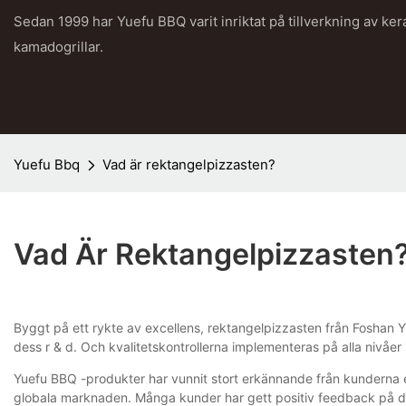
Sedan 1999 har Yuefu BBQ varit inriktat på tillverkning av ke
kamadogrillar.
Yuefu Bbq
Vad är rektangelpizzasten?
Vad Är Rektangelpizzasten
Byggt på ett rykte av excellens, rektangelpizzasten från Foshan Yuef
dess r & d. Och kvalitetskontrollerna implementeras på alla nivåer
Yuefu BBQ -produkter har vunnit stort erkännande från kunderna efte
globala marknaden. Många kunder har gett positiv feedback på de