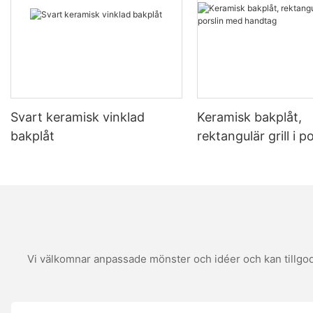
baker who recently upgraded her setup.
Sarahs journey began with inconsistent results. Her non-stick
pan pizzas were either soggy or burnt. She decided to invest in
a 30CM pizza stone and transformed her pizza baking
experience. Now, her Margherita pizza rivals the best from her
local pizzeria. She boasts a perfectly even, crispy base with a
tender interior, wrapped in the traditional flavors of mozzarella,
tomatoes, and basil. This stone not only improved the structure
Svart keramisk vinklad
Keramisk bakplåt,
and texture of her pizza but also the flavor, making each bite a
bakplåt
rektangulär grill i 
culinary adventure.
handtag
Understanding the Benefits of a 30CM Pizza Stone
Why Choose a 30CM Pizza Stone for Your Cooking Adventures?
The 30CM pizza stone offers several advantages that set it
apart from other baking surfaces. Firstly, its even heat
distribution ensures a crispy base and a melt-in-your-mouth
Vi välkomnar anpassade mönster och idéer och kan tillgodo
crust. Unlike metal peel, which can leave uneven spots, the
pizza stones non-stick surface allows for consistent results.
When compared to non-stick pans, the pizza stones heat
retention keeps the dough moist and elastic. This superior