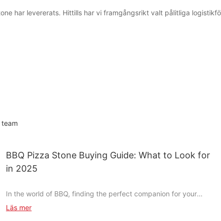
e har levererats. Hittills har vi framgångsrikt valt pålitliga logistik
a team
BBQ Pizza Stone Buying Guide: What to Look for
in 2025
In the world of BBQ, finding the perfect companion for your
pizza is as important as the sauce you drizzle on it. A BBQ pizza
Läs mer
stone is more than just a cooking toolit transforms the way you