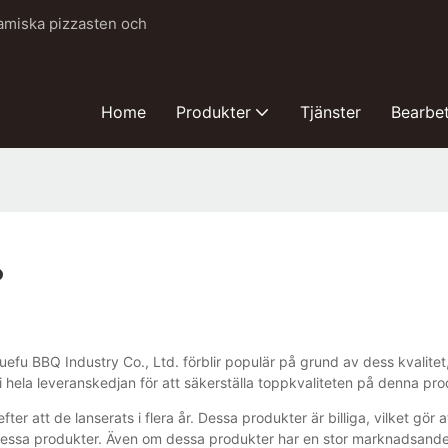
ramiska pizzasten och
Home
Produkter
Tjänster
Bearbe
?
u BBQ Industry Co., Ltd. förblir populär på grund av dess kvalitet, hå
 i hela leveranskedjan för att säkerställa toppkvaliteten på denna pro
r att de lanserats i flera år. Dessa produkter är billiga, vilket gör 
ssa produkter. Även om dessa produkter har en stor marknadsandel ha