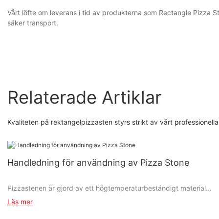
Vårt löfte om leverans i tid av produkterna som Rectangle Pizza Ston
säker transport.
Relaterade Artiklar
Kvaliteten på rektangelpizzasten styrs strikt av vårt professionell
Handledning för användning av Pizza Stone
Pizzastenen är gjord av ett högtemperaturbeständigt material
med god vattenabsorption.
Läs mer
Den håller en hög temperatur i ugnen och kan absorbera