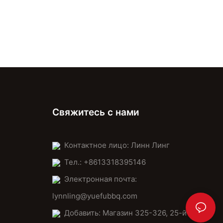
- Storage: Keep it in a cool, dry place to prevent warping and
maintain condition.
Comparative Analysis of Mini Pizza Stone Designs
Design influences how your pizza cooks. Round stones are
perfect for symmetrical results, while rectangular ones suit
larger or rectangular pizzas. Thickness and surface texture
affect dough spread and cooking distribution. Each design has
its charm, so choose based on your preference for evenness or
a unique look:
Свяжитесь с нами
- Round Stones: Ensure a uniform cooking surface.
- Rectangular Stones: Offer more space for larger pizzas.
- Thickness: Thicker stones provide better heat retention and
Контактное лицо: Линн Линг
even cooking.
- Surface Texture: Smooth surfaces ensure easy sliding, while
Тел.: +8613318395146
textured surfaces help prevent sticking.
Электронная почта:
Frequently Asked Questions (FAQs)
lynnling@yuefubbq.com
Добавить: Магазин 325-326, 25-й
Compatibility: Ensure your mini pizza stone fits your toaster