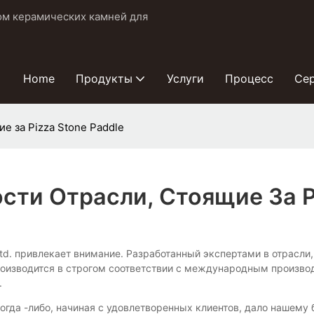
ом керамических камней для
Home
Продукты
Услуги
Процесс
Се
е за Pizza Stone Paddle
ти Отрасли, Стоящие За Pi
, Ltd. привлекает внимание. Разработанный экспертами в отрасл
 производится в строгом соответствии с международным произ
.
когда -либо, начиная с удовлетворенных клиентов, дало нашему