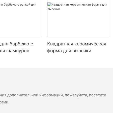
pizza stones can help improve the overall flavor of the pizza by
allowing the toppings to brown evenly and caramelize, adding
depth and complexity to the dish.
Exploring the Variety of Custom Pizza Stones
There is a wide variety of custom pizza stones available, each
with its own unique characteristics and benefits. Some of the
most popular materials used in custom pizza stones include
 для барбекю с
Квадратная керамическая
ceramic, ceramic-glass, and real stone. Ceramic stones are
для шампуров
форма для выпечки
known for their durability and heat resistance, making them a
great choice for heavy-duty use. Ceramic-glass stones are
lighter and allow for better heat distribution, making them ideal
for bakers who want to achieve even cooking. Real stone
custom pizza stones, such as those made from travertine or
porcelain, offer a unique aesthetic appeal and provide
exceptional heat retention, making them a favorite among
serious bakers.
ения дополнительной информации, пожалуйста, посетите
In addition to the materials, custom pizza stones come in a
variety of sizes and thicknesses, allowing bakers to choose a
сами.
stone that best suits their needs. Smaller stones are perfect for
personal pizzas, while larger stones are ideal for feeding a