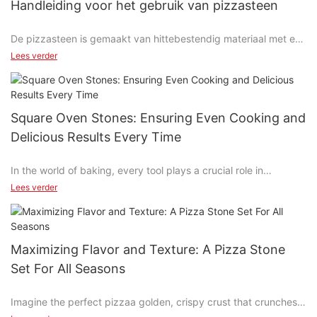
Handleiding voor het gebruik van pizzasteen
De pizzasteen is gemaakt van hittebestendig materiaal met een
goede wateropname.
Lees verder
Het behoudt een hoge temperatuur in de oven en kan overtollig
vocht in de pizza opnemen, waardoor de korst knapperig
wordt.
Square Oven Stones: Ensuring Even Cooking and
Delicious Results Every Time
Het werkingsprincipe is om een ​​grote hoeveelheid warmte te
absorberen door de pizzasteen voor te verwarmen en
In the world of baking, every tool plays a crucial role in
vervolgens tijdens het bakken stabiele warmte aan de
achieving the perfect result. One such essential tool is the
pizzabodem te geven, en de impact van het openen van de
Lees verder
square oven stone, a baking accessory that revolutionizes how
ovendeur op warmteverlies te verminderen, zodat de
you approach cooking. Whether youre preparing bread,
pizzabodem het bakken verkort. tijd, zet snel uit en maakt de
pastries, casseroles, or even air frying, these stones are your
korst knapperig aan de buitenkant en zacht aan de binnenkant.
ally in creating even, moist, and flavorful dishes.
De pizza die op zo’n pizzasteen gebakken wordt, heeft een
Maximizing Flavor and Texture: A Pizza Stone
egaal gouden randje.
Set For All Seasons
Why Square Oven Stones Are a Game-Changer
Imagine the perfect pizzaa golden, crispy crust that crunches
Square oven stones are designed to enhance heat distribution,
delightfully with every bite, paired with a tender, gooey interior