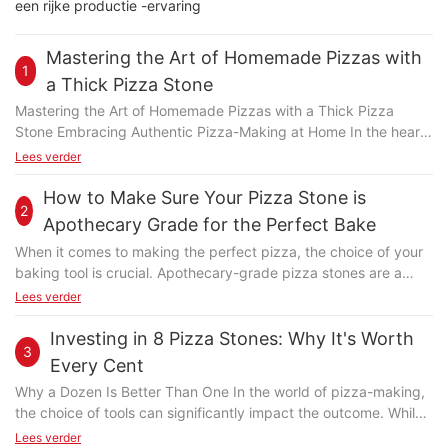
een rijke productie -ervaring
Mastering the Art of Homemade Pizzas with
1
a Thick Pizza Stone
Mastering the Art of Homemade Pizzas with a Thick Pizza
Stone Embracing Authentic Pizza-Making at Home In the heart
of every pizza lover's soul lies the quest for the perfect
Lees verder
crustcrisp, golden, and a testament to skill. At its core, pizza-
making is an art, and when it comes to achieving that signature
How to Make Sure Your Pizza Stone is
2
taste, the right tools are essential. Enter the thick pizza stone: a
Apothecary Grade for the Perfect Bake
revolutionary accessory that enhances every bite. This guide
When it comes to making the perfect pizza, the choice of your
delves into the world of homemade pizza-making, focusing on
baking tool is crucial. Apothecary-grade pizza stones are a
how a thick pizza stone can elevate your culinary creations to
premium option, designed to withstand the intense heat of your
Lees verder
new heights. Understanding the Role of a Thick Pizza Stone A
oven. These stones are made from high-quality ceramic or
thick pizza stone is more than just a pan; it's a masterpiece of
glass, ensuring consistent heat distribution and durability. They
Investing in 8 Pizza Stones: Why It's Worth
design. Its thickness ensures even heat distribution, trapping
3
are ideal for serious pizza enthusiasts who want the best results
moisture and preventing edges from burning. Unlike a thin
Every Cent
every time. Selecting the Perfect Large Pizza Stone Choosing
stone, the thick variety excels in retaining flavor and structure.
Why a Dozen Is Better Than One In the world of pizza-making,
the right pizza stone is essential for achieving a delicious and
By maintaining the right temperature, it caramelizes the crust
the choice of tools can significantly impact the outcome. While
professional-looking pizza. Here are some factors to consider: -
perfectly, creating that desirable golden-brown hue. Whether
a single pizza stone may seem sufficient, investing in a set of 8
Lees verder
Size: Ensure the stone is a few inches larger than your pizza to
you're crafting a traditional Margherita or experimenting with