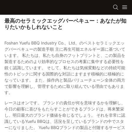
最高のセラミックエッグバーベキュー：あなたが知
りたいかもしれないこと
Foshan Yuefu BBQ Industry Co.、Ltd。のベストセラミックエッ
グバーベキューの製造手順 主に再生可能エネルギー源に基づいて
います。 私たちは、私たち自身のフットプリントと、この製品を
製造するためのより効率的なプロセスの考案に集中する必要性を
鋭く認識しています。 そして、私たちは気候変動などの持続可能
性のトピックに関する国際的な対話にますます積極的に積極的に
なっています。 また、操作内と製品バリューチェーン全体の両方
で影響を理解し、管理するために取り組んでいる理由でもありま
す。
レースはオンです。 ブランドの責任が何を意味するかを理解し、
今日の顧客に喜びをもたらすことができるブランドは、将来繁栄
し、明日最大のブランド価値を命じるでしょう。 それを非常に認
識しているYuefu BBQは、活況を呈しているブランドの中でスタ
ーになりました。 Yuefu BBQブランドの製品と付随するサービス