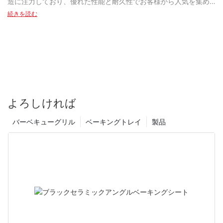
造に注力しており、優れた性能と耐久性でお客様から人気を集め
ています。 #1 ピザストーンズ： YUEFU BBQのピザストーン
続きを読む
は、高温に耐え、熱を均一に分散させる能力で知られる高級コー
ディエライト素材で作られています。 これにより、YUEFU BBQ
ピザストーンで焼いたピザは、いつでも完璧にカリカリでおいし
いものになります。 コーディエライトの多孔質な性質は、生地か
ら水分を吸収するのにも役立ち、その結果、かじると楽しいパリ
パリの生地が生まれます。 さらに、YUEFU BBQ では、さまざま
なタイプのグリルやオーブンに対応できるよう、さまざまな形や
サイズのピザストーンを提供しています。 ガス グリル、炭火グリ
よろしければ
ル、さらには薪オーブンをお持ちの場合でも、YUEFU BBQ ではお
客様のニーズに最適なピザ ストーンをご用意しています。 同社
バーベキューグリル
ベーキングトレイ
製品
は、お客様の料理体験を向上させる多用途かつ高品質の製品を提
供することに誇りを持っています。 #2 セラミックかまどグリ
ル： YUEFU BBQ のもう 1 つの主力製品は、バーベキュー愛好家
の間で人気の多用途で効率的な調理器具であるセラミックかまど
グリルです。 高品質のセラミック素材で作られた YUEFU BBQ の
かまどグリルは、熱と水分を保持するように設計されており、一
貫した風味豊かな調理結果が得られます。 また、セラミックの優
れた保温性により、YUEFU BBQ かまどグリルでは、グリル、スモ
ーク、ロースト、焼きなどの調理を正確に行うことができます。
さらに、YUEFU BBQのかまどグリルには、調整可能な通気孔、温