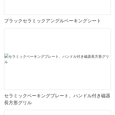
度計、ステンレス製の調理焼き網など、さまざまな革新的な機能
が備わっています。 これらの機能により、温度や調理方法を簡単
にコントロールできるようになり、グリル体験がより楽しく、便
ブラックセラミックアングルベーキングシート
利になります。 経験豊富なプロでも初心者でも、YUEFU BBQ の
セラミックかまどグリルはすべて完璧です。
セラミックベーキングプレート、ハンドル付き磁器
長方形グリル