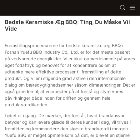
Bedste Keramiske Æg BBQ: Ting, Du Måske Vil
Vide
Fremstillingsprocedurerne for bedste keramiske æg BBQ i
Foshan Yuefu BBQ Industry Co., Ltd. er for det meste baseret
på vedvarende energikilder. Vi er akut opmærksomme på vores
eget fodaftryk og behovet for at koncentrere os om at
udtænke mere effektive processer til fremstilling af dette
produkt. Og vi er i stigende grad aktive i den internationale
dialog om bæredygtighedsemner såsom klimaændringer. Det er
også grunden til, at vi arbejder på at forstå og styre vores
påvirkninger både inden for driften og gennem hele
produktværdikæden.
Løbet er i gang. De mærker, der forstår, hvad brandansvar
betyder og kan levere glæde til deres kunder i dag, vil trives i
fremtiden og kommandere den største brandværdi i morgen.
Yuefu BBQ er meget opmærksom på det, er blevet en stjerne