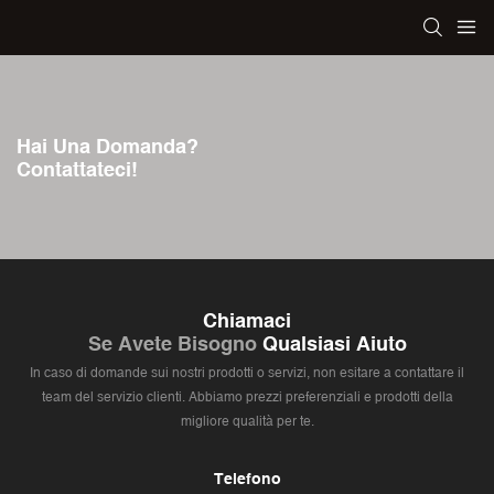
Hai Una Domanda?
Contattateci!
Chiamaci
Se Avete Bisogno
Qualsiasi Aiuto
In caso di domande sui nostri prodotti o servizi, non esitare a contattare il
team del servizio clienti. Abbiamo prezzi preferenziali e prodotti della
migliore qualità per te.
Telefono