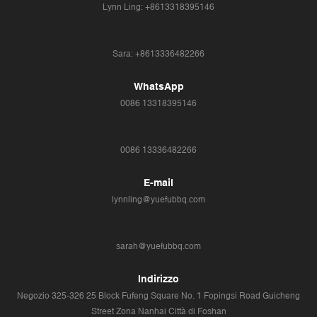
Lynn Ling: +8613318395146
Sara: +8613336482266
WhatsApp
0086 13318395146
0086 13336482266
E-mail
lynnling@yuefubbq.com
sarah@yuefubbq.com
Indirizzo
Negozio 325-326 25 Block Fufeng Square No. 1 Fopingsi Road Guicheng
Street Zona Nanhai Città di Foshan