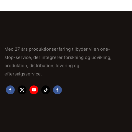
Med 27 års produktionserfaring tilbyder vi en one-
stop-service, der integrerer forskning og udvikling,
produktion, distribution, levering og
eftersalgsservice.