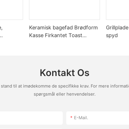
,
Keramisk bagefad Brødform
Grillplad
Kasse Firkantet Toast
spyd
dtag
Bageplade med Låg Non-
stick Bageværktøj
Kontakt Os
 stand til at imødekomme de specifikke krav. For mere informat
spørgsmål eller henvendelser.
E-Mail.