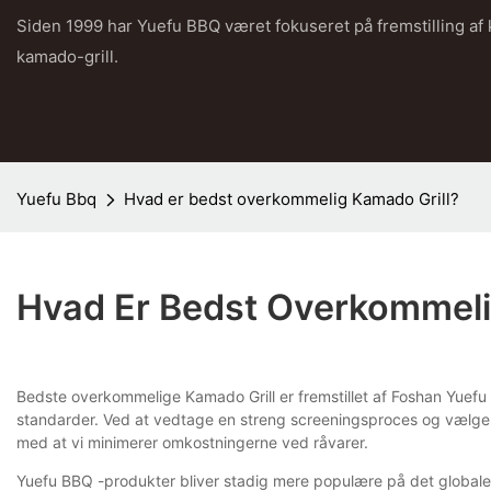
Siden 1999 har Yuefu BBQ været fokuseret på fremstilling af
kamado-grill.
Yuefu Bbq
Hvad er bedst overkommelig Kamado Grill?
Hvad Er Bedst Overkommeli
Bedste overkommelige Kamado Grill er fremstillet af Foshan Yuefu BBQ
standarder. Ved at vedtage en streng screeningsproces og vælge a
med at vi minimerer omkostningerne ved råvarer.
Yuefu BBQ -produkter bliver stadig mere populære på det globale