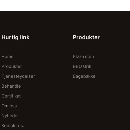
Hurtig link
Produkter
Home
Pizza sten
Produkter
BBQ Grill
Tjenesteydelser
Bagebakke
Behandle
Certifikat
Om oss
Nyheder
Kontakt os.