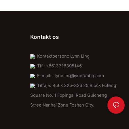
Kontakt os
Kontaktperson:: Lynn Ling
Tlf.: +8613318395146
E-mail::
lynnling@yuefubbq.com
Tilføje: Butik 325-326 25 Block Fufeng
Square No. 1 Fopingsi Road Guicheng
Stree Nanhai Zone Foshan City.