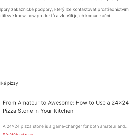
dpory zákaznické podpory, který lze kontaktovat prostřednictvím
li své know-how produktů a zlepšili jejich komunikační
elké pizzy
From Amateur to Awesome: How to Use a 24x24
Pizza Stone in Your Kitchen
A 24x24 pizza stone is a game-changer for both amateur and
professional chefs. Unlike traditional baking sheets, it offers
Přečtěte si více