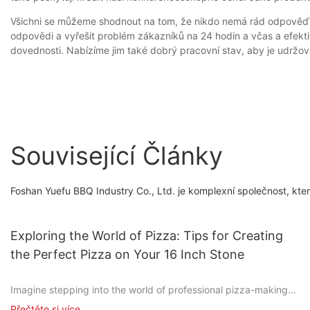
Všichni se můžeme shodnout na tom, že nikdo nemá rád odpověď z 
odpovědi a vyřešit problém zákazníků na 24 hodin a včas a efekt
dovednosti. Nabízíme jim také dobrý pracovní stav, aby je udržova
Související Články
Foshan Yuefu BBQ Industry Co., Ltd. je komplexní společnost, kter
Exploring the World of Pizza: Tips for Creating
the Perfect Pizza on Your 16 Inch Stone
Imagine stepping into the world of professional pizza-making
without the need for a commercial oven. With a simple 16-inch
Přečtěte si více