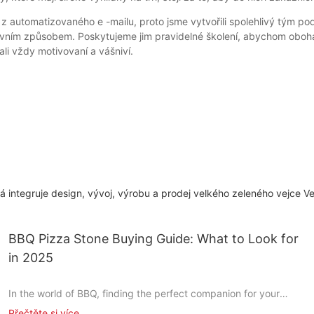
automatizovaného e -mailu, proto jsme vytvořili spolehlivý tým po
ivním způsobem. Poskytujeme jim pravidelné školení, abychom obohati
li vždy motivovaní a vášniví.
á integruje design, vývoj, výrobu a prodej velkého zeleného vejce V
BBQ Pizza Stone Buying Guide: What to Look for
in 2025
In the world of BBQ, finding the perfect companion for your
pizza is as important as the sauce you drizzle on it. A BBQ pizza
Přečtěte si více