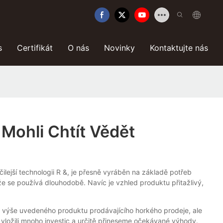
s
Certifikát
O nás
Novinky
Kontaktujte nás
 Mohli Chtít Vědět
ilejší technologii R &, je přesně vyráběn na základě potřeb
 že se používá dlouhodobě. Navíc je vzhled produktu přitažlivý,
y výše uvedeného produktu prodávajícího horkého prodeje, ale
i vložili mnoho investic a určitě přineseme očekávané výhody.