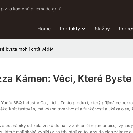
pizza kamenů a kamado grilů.
Home
Produkty
Služby
Proce
ré byste mohli chtít vědět
zza Kámen: Věci, Které Byste
efu BBQ Industry Co., Ltd .. Tento produkt, který přijímá nejpokroč
několikrát testován, má výkon trvanlivosti a funkčnosti a ukázalo se,
vé poznámky od zákazníků doma i v zahraničí nejen připisují výhod
které mají široké vyhlídky na trh, stojí za to, aby do nich zákazníc