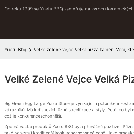
Od roku 1999 se Yuefu BBQ zaměřuje na výrobu keramických 
Yuefu Bbq
Velké zelené vejce Velká pizza kámen: Věci, kte
Velké Zelené Vejce Velká Pi
Big Green Egg Large Pizza Stone je vynikajícím potomkem Foshan Yu
zákazníků. Má k dispozici různé specifikace a styly. Poté, co byl 
což je konkurenceschopnější.
Zpětná vazba produktů Yuefu BBQ byla převážně pozitivní. Přízni
také poskytují kredit naší konkurenceschopné ceně. Jako produkty, 