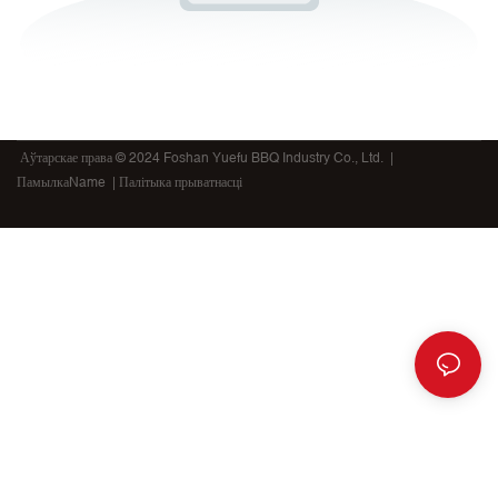
Аўтарскае права © 2024 Foshan Yuefu BBQ Industry Co., Ltd. |
ПамылкаName
| Палітыка прыватнасці