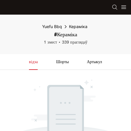
Yuefu Bbq
Кераміка
#Кераміка
1 змест
339 праглядаў
відэа
Шорты
Артыкул