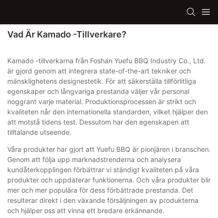
Vad Är Kamado -tillverkare?
Kamado -tillverkarna från Foshan Yuefu BBQ Industry Co., Ltd.
är gjord genom att integrera state-of-the-art tekniker och
mänsklighetens designestetik. För att säkerställa tillförlitliga
egenskaper och långvariga prestanda väljer vår personal
noggrant varje material. Produktionsprocessen är strikt och
kvaliteten når den internationella standarden, vilket hjälper den
att motstå tidens test. Dessutom har den egenskapen att
tilltalande utseende.
Våra produkter har gjort att Yuefu BBQ är pionjären i branschen.
Genom att följa upp marknadstrenderna och analysera
kundåterkopplingen förbättrar vi ständigt kvaliteten på våra
produkter och uppdaterar funktionerna. Och våra produkter blir
mer och mer populära för dess förbättrade prestanda. Det
resulterar direkt i den växande försäljningen av produkterna
och hjälper oss att vinna ett bredare erkännande.