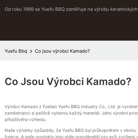
Od roku 1999 se Yuefu BBQ zaměřuje na výrobu keramických 
Yuefu Bbq
Co jsou výrobci Kamado?
Co Jsou Výrobci Kamado?
Výrobci Kamado z Foshan Yuefu BBQ Industry Co., Ltd. je vyrobena 
zaměstnanci si pečlivě vyberou každý materiál. Jeho výrobní pro
přitažlivého vzhledu.
Naše výrobky způsobily, že Yuefu BBQ byl průkopníkem v oboru. 
funkce. A naše produkty jsou stále populárnější pro svůj zvýšený