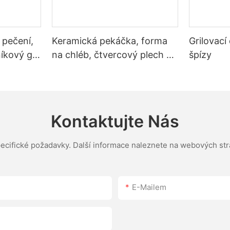
 pečení,
Keramická pekáčka, forma
Grilovací
kový gril
na chléb, čtvercový plech na
špízy
pečení toastů s víkem,
nepřilnavý pekáč
Kontaktujte Nás
pecifické požadavky. Další informace naleznete na webových st
E-Mailem