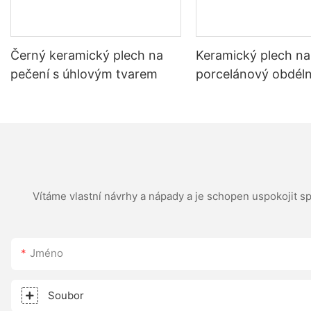
Černý keramický plech na
Keramický plech na
pečení s úhlovým tvarem
porcelánový obdélní
s rukojetí
Vítáme vlastní návrhy a nápady a je schopen uspokojit s
Jméno
Soubor