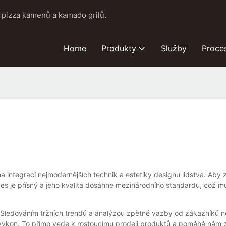
pizza kamenů a kamado grilů.
Home
Produkty
Služby
Proce
integrací nejmodernějších technik a estetiky designu lidstva. Aby zaj
ces je přísný a jeho kvalita dosáhne mezinárodního standardu, což
Sledováním tržních trendů a analýzou zpětné vazby od zákazníků ne
 výkon. To přímo vede k rostoucímu prodeji produktů a pomáhá nám zí