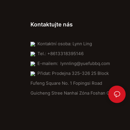
Kontaktujte nás
Kontaktní osoba: Lynn Ling
Tel.: +8613318395146
E-mailem:
lynnling@yuefubbq.com
Přidat: Prodejna 325-326 25 Block
Fufeng Square No. 1 Fopingsi Road
Guicheng Stree Nanhai Zóna Foshan City.