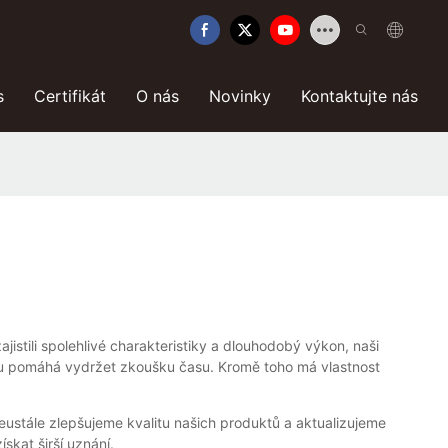
s
Certifikát
O nás
Novinky
Kontaktujte nás
istili spolehlivé charakteristiky a dlouhodobý výkon, naši
 mu pomáhá vydržet zkoušku času. Kromě toho má vlastnost
ustále zlepšujeme kvalitu našich produktů a aktualizujeme
skat širší uznání.