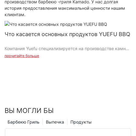
производством барбекю -гриля Kamado. У нас долгая
история предоставления максимальной ценности нашим
клиентам.
Что касается основных продуктов YUEFU BBQ
Компания Yuefu специализируется на производстве камней
для пиццы и керамических грилей камадо, которые
прочитайте больше
завоевали популярность среди клиентов благодаря своим
исключительным характеристикам и долговечности.
#1 Камни для пиццы:
Камни для пиццы YUEFU BBQ изготовлены из кордиерита
премиум-класса, известного своей способностью
выдерживать высокие температуры и равномерно
распределять тепло. Это гарантирует, что пицца,
ВЫ МОГЛИ БЫ
испеченная на камнях для пиццы YUEFU BBQ, всегда будет
идеально хрустящей и вкусной. Пористая природа
Барбекю Гриль
Выпечка
Продукты
кордиерита также помогает впитывать влагу из теста, в
результате чего получается хрустящая корочка, которую