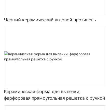
сохранять тепло также позволяют с высокой точностью
готовить на гриле, коптить, запекать и запекать на гриле
камадо YUEFU BBQ.
Черный керамический угловой противень
Кроме того, грили камадо YUEFU BBQ оснащены рядом
инновационных функций, таких как регулируемые
вентиляционные отверстия, датчики температуры и
решетки для приготовления пищи из нержавеющей стали.
Эти функции позволяют пользователям с легкостью
контролировать температуру и способ приготовления,
делая приготовление на гриле более приятным и удобным.
Являетесь ли вы опытным профессионалом или новичком в
приготовлении гриля, керамический гриль камадо YUEFU
BBQ идеально подойдет вам.
Керамическая форма для выпечки,
фарфоровая прямоугольная решетка с ручкой