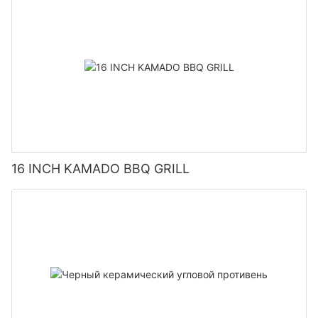
приятно кусать.
Кроме того, YUEFU BBQ предлагает камни для пиццы
различных форм и размеров, подходящие для различных
типов грилей и печей. Независимо от того, есть ли у вас
газовый гриль, угольный гриль или даже дровяная печь, у
YUEFU BBQ найдется идеальный камень для пиццы,
соответствующий вашим потребностям. Компания гордится
тем, что предоставляет клиентам универсальный и
высококачественный продукт, который улучшает их
кулинарные впечатления.
16 INCH KAMADO BBQ GRILL
#2 Керамические грили Камадо:
Еще один флагманский продукт YUEFU BBQ —
керамический гриль камадо, универсальное и
эффективное устройство для приготовления пищи, ставшее
фаворитом среди любителей барбекю. Грили камадо YUEFU
BBQ, изготовленные из керамического материала премиум-
класса, предназначены для сохранения тепла и влаги,
обеспечивая стабильные и вкусные результаты
приготовления. Превосходные свойства керамики