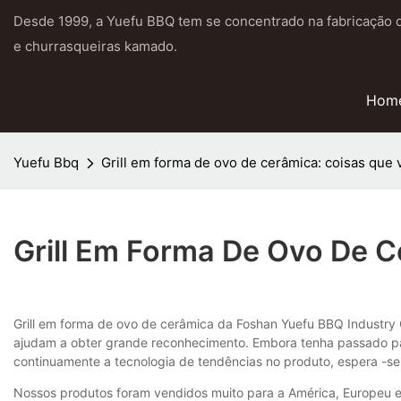
Desde 1999, a Yuefu BBQ tem se concentrado na fabricação 
e churrasqueiras kamado.
Hom
Yuefu Bbq
Grill em forma de ovo de cerâmica: coisas que
Grill Em Forma De Ovo De 
Grill em forma de ovo de cerâmica da Foshan Yuefu BBQ Industry Co
ajudam a obter grande reconhecimento. Embora tenha passado pad
continuamente a tecnologia de tendências no produto, espera -s
Nossos produtos foram vendidos muito para a América, Europeu e 