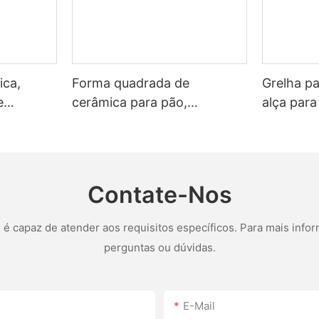
ica,
Forma quadrada de
Grelha p
e
cerâmica para pão,
alça para
assadeira com tampa,
antiaderente.
Contate-Nos
 capaz de atender aos requisitos específicos. Para mais infor
perguntas ou dúvidas.
E-Mail