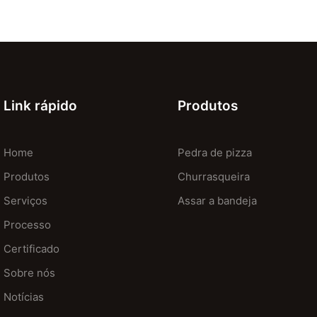
Link rápido
Produtos
Home
Pedra de pizza
Produtos
Churrasqueira
Serviços
Assar a bandeja
Processo
Certificado
Sobre nós
Notícias