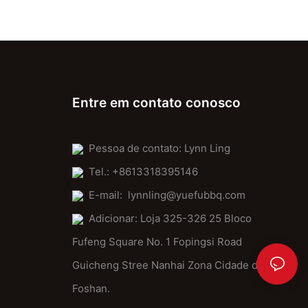
Entre em contato conosco
Pessoa de contato: Lynn Ling
Tel.: +8613318395146
E-mail:
lynnling@yuefubbq.com
Adicionar: Loja 325-326 25 Bloco
Fufeng Square No. 1 Fopingsi Road
Guicheng Stree Nanhai Zona Cidade de
Foshan.