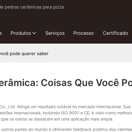
de pedras cerâmicas para pizza
e
Produtos
Serviços
Processo
Certificado
 você pode querer saber
Cerâmica: Coisas Que Você P
., Ltd. Atinge um resultado notável no mercado internacional. Sua v
rões internacionais, incluindo ISO 9001 e CE, é visto como melho
e que os outros se destacem em uma aplicação mais ampla.
outras partes do mundo e obtiveram feedback positivo dos clientes