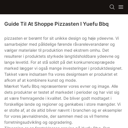
Guide Til At Shoppe Pizzasten I Yuefu Bbq
pizzasten er berømt for sit unikke design og høje ydeevne. Vi
samarbejder med pålidelige førende råvareleverandører og
vælger materialer til produktion med ekstrem omhu. Det
resulterer i produktets styrkede langtidsholdbare ydeevne og
lange levetid. For at stå solidt på det konkurrenceprægede
marked lægger vi også mange investeringer i produktdesignet.
Takket være indsatsen fra vores designteam er produktet et
afkom af at kombinere kunst og mode.
Mærket Yuefu Bbq repræsenterer vores evner og image. Alle
dets produkter er testet af markedet i perioder og har vist sig
at være fremragende i kvalitet. De bliver godt modtaget i
forskellige lande og regioner og genkøbes i store mængder. Vi
er stolte af, at de altid bliver nævnt i branchen og er eksempler
for vores jævnaldrende, der sammen med os vil fremme
forretningsudvikling og opgradering.