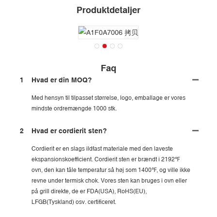
Produktdetaljer
Faq
1
Hvad er din MOQ?
Med hensyn til tilpasset størrelse, logo, emballage er vores
mindste ordremængde 1000 stk.
2
Hvad er cordierit sten?
Cordierit er en slags ildfast materiale med den laveste
ekspansionskoefficient. Cordierit sten er brændt i 2192℉
ovn, den kan tåle temperatur så høj som 1400℉, og ville ikke
revne under termisk chok. Vores sten kan bruges i ovn eller
på grill direkte, de er FDA(USA), RoHS(EU),
LFGB(Tyskland) osv. certificeret.