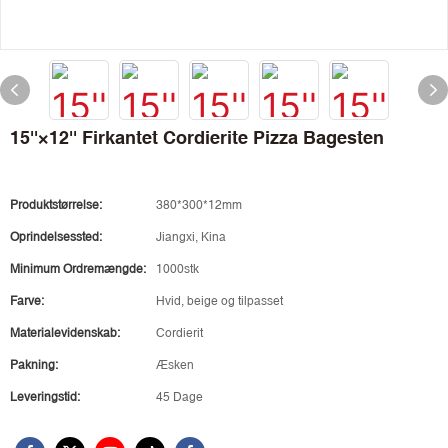
15''×12'' Firkantet Cordierite Pizza Bagesten
Produktstørrelse:
380*300*12mm
Oprindelsessted:
Jiangxi, Kina
Minimum Ordremængde:
1000stk
Farve:
Hvid, beige og tilpasset
Materialevidenskab:
Cordierit
Pakning:
Æsken
Leveringstid:
45 Dage