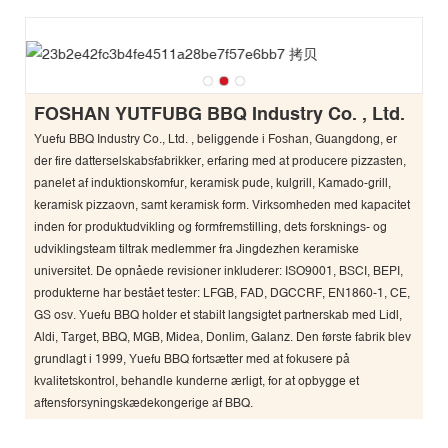
FOSHAN YUTFUBG BBQ Industry Co. , Ltd.
Yuefu BBQ Industry Co., Ltd. , beliggende i Foshan, Guangdong, er
der fire datterselskabsfabrikker, erfaring med at producere pizzasten,
panelet af induktionskomfur, keramisk pude, kulgrill, Kamado-grill,
keramisk pizzaovn, samt keramisk form. Virksomheden med kapacitet
inden for produktudvikling og formfremstilling, dets forsknings- og
udviklingsteam tiltrak medlemmer fra Jingdezhen keramiske
universitet. De opnåede revisioner inkluderer: ISO9001, BSCI, BEPI,
produkterne har bestået tester: LFGB, FAD, DGCCRF, EN1860-1, CE,
GS osv. Yuefu BBQ holder et stabilt langsigtet partnerskab med Lidl,
Aldi, Target, BBQ, MGB, Midea, Donlim, Galanz. Den første fabrik blev
grundlagt i 1999, Yuefu BBQ fortsætter med at fokusere på
kvalitetskontrol, behandle kunderne ærligt, for at opbygge et
aftensforsyningskædekongerige af BBQ.