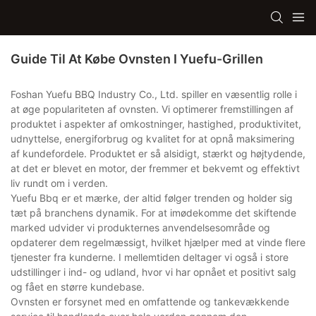
Guide Til At Købe Ovnsten I Yuefu-Grillen
Foshan Yuefu BBQ Industry Co., Ltd. spiller en væsentlig rolle i
at øge populariteten af ​​ovnsten. Vi optimerer fremstillingen af ​​
produktet i aspekter af omkostninger, hastighed, produktivitet,
udnyttelse, energiforbrug og kvalitet for at opnå maksimering
af kundefordele. Produktet er så alsidigt, stærkt og højtydende,
at det er blevet en motor, der fremmer et bekvemt og effektivt
liv rundt om i verden.
Yuefu Bbq er et mærke, der altid følger trenden og holder sig
tæt på branchens dynamik. For at imødekomme det skiftende
marked udvider vi produkternes anvendelsesområde og
opdaterer dem regelmæssigt, hvilket hjælper med at vinde flere
tjenester fra kunderne. I mellemtiden deltager vi også i store
udstillinger i ind- og udland, hvor vi har opnået et positivt salg
og fået en større kundebase.
Ovnsten er forsynet med en omfattende og tankevækkende