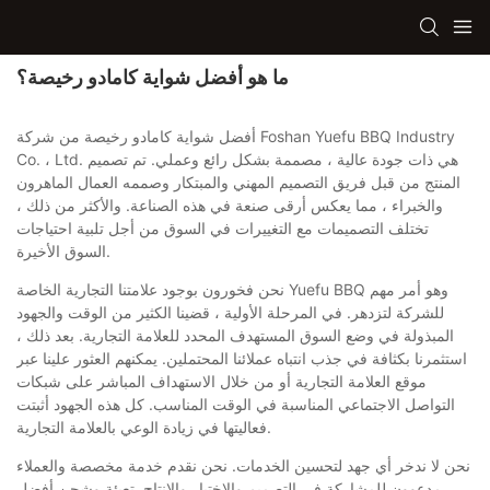
ما هو أفضل شواية كامادو رخيصة؟
أفضل شواية كامادو رخيصة من شركة Foshan Yuefu BBQ Industry
Co. ، Ltd. هي ذات جودة عالية ، مصممة بشكل رائع وعملي. تم تصميم
المنتج من قبل فريق التصميم المهني والمبتكار وصممه العمال الماهرون
والخبراء ، مما يعكس أرقى صنعة في هذه الصناعة. والأكثر من ذلك ،
تختلف التصميمات مع التغييرات في السوق من أجل تلبية احتياجات
السوق الأخيرة.
نحن فخورون بوجود علامتنا التجارية الخاصة Yuefu BBQ وهو أمر مهم
للشركة لتزدهر. في المرحلة الأولية ، قضينا الكثير من الوقت والجهود
المبذولة في وضع السوق المستهدف المحدد للعلامة التجارية. بعد ذلك ،
استثمرنا بكثافة في جذب انتباه عملائنا المحتملين. يمكنهم العثور علينا عبر
موقع العلامة التجارية أو من خلال الاستهداف المباشر على شبكات
التواصل الاجتماعي المناسبة في الوقت المناسب. كل هذه الجهود أثبتت
فعاليتها في زيادة الوعي بالعلامة التجارية.
نحن لا ندخر أي جهد لتحسين الخدمات. نحن نقدم خدمة مخصصة والعملاء
مدعوون للمشاركة في التصميم والاختبار والإنتاج. تعبئة وشحن أفضل