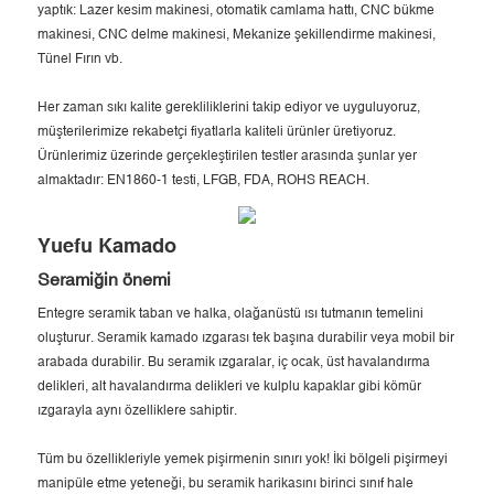
yaptık: Lazer kesim makinesi, otomatik camlama hattı, CNC bükme
makinesi, CNC delme makinesi, Mekanize şekillendirme makinesi,
Tünel Fırın vb.
Her zaman sıkı kalite gerekliliklerini takip ediyor ve uyguluyoruz,
müşterilerimize rekabetçi fiyatlarla kaliteli ürünler üretiyoruz.
Ürünlerimiz üzerinde gerçekleştirilen testler arasında şunlar yer
almaktadır: EN1860-1 testi, LFGB, FDA, ROHS REACH.
Yuefu Kamado
Seramiğin önemi
Entegre seramik taban ve halka, olağanüstü ısı tutmanın temelini
oluşturur. Seramik kamado ızgarası tek başına durabilir veya mobil bir
arabada durabilir. Bu seramik ızgaralar, iç ocak, üst havalandırma
delikleri, alt havalandırma delikleri ve kulplu kapaklar gibi kömür
ızgarayla aynı özelliklere sahiptir.
Tüm bu özellikleriyle yemek pişirmenin sınırı yok! İki bölgeli pişirmeyi
manipüle etme yeteneği, bu seramik harikasını birinci sınıf hale