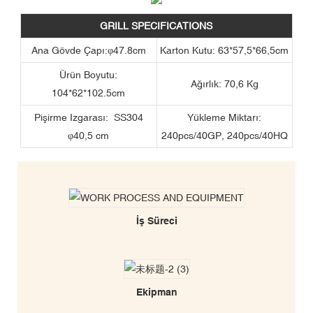
GRILL SPECIFICATIONS
Ana Gövde Çapı:φ47.8cm
Karton Kutu: 63*57,5*66,5cm
Ürün Boyutu:
Ağırlık: 70,6 Kg
104*62*102.5cm
Pişirme Izgarası: SS304
Yükleme Miktarı:
φ40,5 cm
240pcs/40GP, 240pcs/40HQ
İş Süreci
Ekipman