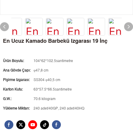
En Ucuz Kamado Barbekü Izgarası 19 İnç
Ürün Boyutu:
104*62*102.5santimetre
Ana Gövde Çapı:
φ47,8 cm
Pişirme Izgarası:
SS304 φ40,5 cm
Karton Kutu:
63*57.5*66.5santimetre
G.W.:
70.6 kilogram
Yükleme Miktarı:
240 adet/40GP, 240 adet/40HQ