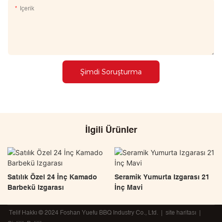
Içerik
Şimdi Soruşturma
İlgili Ürünler
Satılık Özel 24 İnç Kamado
Seramik Yumurta Izgarası 21
Barbekü Izgarası
İnç Mavi
Telif Hakkı © 2024 Foshan Yuefu BBQ Industry Co., Ltd. |
site haritası
|