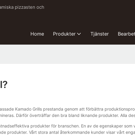
ramiska pizzasten och
Home
Produkter
Tjänster
Bearbe
l?
anpassade Kamado Grills prestanda genom att förbättra produktionspr
imineras. Därför överträffar den bra bland liknande produkter. Alla d
ostnadseffektiva produkter för branschen. En av de egenskaper som 
nde produkter. Vårt stora antal återkommande kunder visar vårt eng