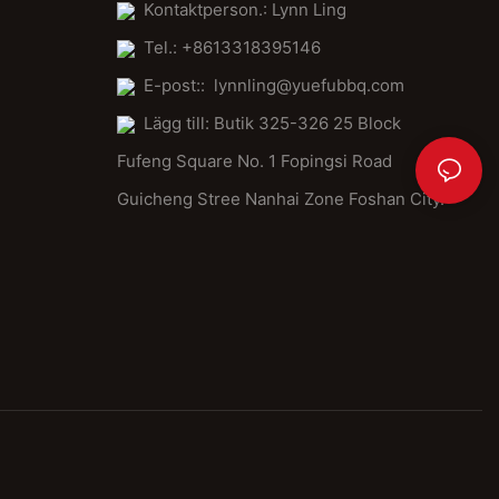
Kontaktperson.: Lynn Ling
Tel.: +8613318395146
E-post::
lynnling@yuefubbq.com
Lägg till: Butik 325-326 25 Block
Fufeng Square No. 1 Fopingsi Road
Guicheng Stree Nanhai Zone Foshan City.