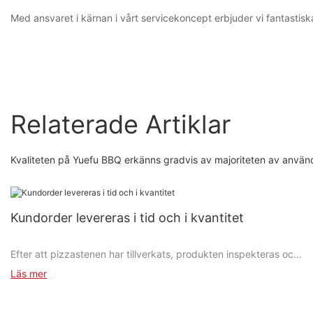
Med ansvaret i kärnan i vårt servicekoncept erbjuder vi fantastis
Relaterade Artiklar
Kvaliteten på Yuefu BBQ erkänns gradvis av majoriteten av använ
Kundorder levereras i tid och i kvantitet
Efter att pizzastenen har tillverkats, produkten inspekteras och
poleras innan den levereras till kund
Läs mer