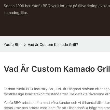
Sedan 1999 har Yuefu BBQ varit inriktat på tillverkning av ke
kamadogrillar.
Yuefu Bbq
Vad är Custom Kamado Grill?
Vad Är Custom Kamado Gril
Foshan Yuefu BBQ Industry Co., Ltd. är tillägnad strävan efter 
förstklassiga kvalitetskontrollstandarder. De defekta råvarorna el
Yuefu BBQ arbetar nära med våra kunder och vi tillhandahåller k
deras krav och arbeta med dem för att tillhandahålla högprestera