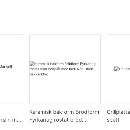
Keramisk bakform Brödform
Grillplat
porslin med
Fyrkantig rostat bröd
spett
Bakplåt med lock Non-stick