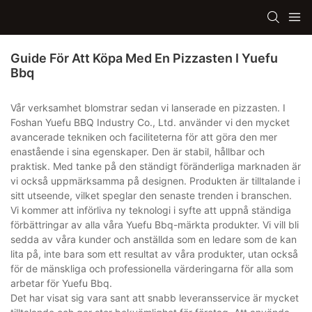
Guide För Att Köpa Med En Pizzasten I Yuefu
Bbq
Vår verksamhet blomstrar sedan vi lanserade en pizzasten. I
Foshan Yuefu BBQ Industry Co., Ltd. använder vi den mycket
avancerade tekniken och faciliteterna för att göra den mer
enastående i sina egenskaper. Den är stabil, hållbar och
praktisk. Med tanke på den ständigt föränderliga marknaden är
vi också uppmärksamma på designen. Produkten är tilltalande i
sitt utseende, vilket speglar den senaste trenden i branschen.
Vi kommer att införliva ny teknologi i syfte att uppnå ständiga
förbättringar av alla våra Yuefu Bbq-märkta produkter. Vi vill bli
sedda av våra kunder och anställda som en ledare som de kan
lita på, inte bara som ett resultat av våra produkter, utan också
för de mänskliga och professionella värderingarna för alla som
arbetar för Yuefu Bbq.
Det har visat sig vara sant att snabb leveransservice är mycket