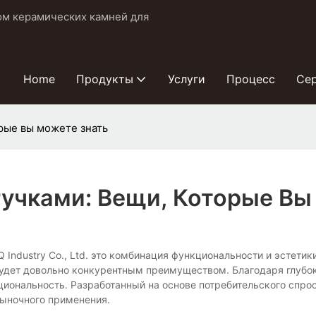
ом керамических камней для
Home
Продукты
Услуги
Процесс
Се
орые вы можете знать
Ручками: Вещи, Которые Вы
 Industry Co., Ltd. это комбинация функциональности и эстети
будет довольно конкурентным преимуществом. Благодаря глубо
циональность. Разработанный на основе потребительского спро
рыночного применения.