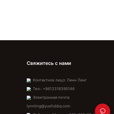
- A mild, slightly pungent cheese that melts well and adds a
unique flavor to your pizza.
When using cheese on mini pizzas, ensure its melted completely
before removing the dough. This gives your pizza a crispy crust
and a smooth flavor.
Toppings That Elevate Mini Pizzas
Toppings are where you can get creative with your mini pizzas.
Here are some classic and unique options to try:
1. Classic Toppings:
- Start with the basicstomatoes, mozzarella, onions, and basil.
Свяжитесь с нами
These are the foundation of any great pizza.
2. Meat and Seafood Toppings:
- Add a burst of flavor with toppings like bacon, ham, or
Контактное лицо: Линн Линг
pepperoni. For a vegetarian option, try goat cheese or truffle oil.
3. Vegetarian Toppings:
Тел.: +8613318395146
- Experiment with vegetables like mushrooms, bell peppers, or
Электронная почта:
zucchini. These add texture and flavor to your mini pizza.
4. Special Toppings:
lynnling@yuefubbq.com
- Try something unique, like sundried tomatoes, radicchio, or