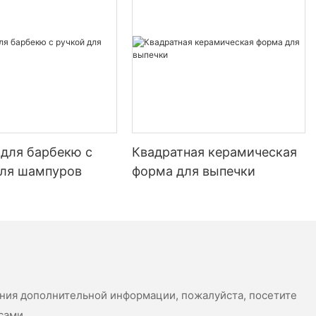
becomes foamy. Add the flour and olive oil. Mix until the dough
comes together. Cover and let it rise for 30 minutes. Divide into
small balls and refrigerate for 30 minutes before rolling out.
2. Pre-Made Flatbread Bases:
- These are already cut into small rounds, making them easy
and convenient for assembling your mini pizzas.
3. Artisanal Doughs:
- For a unique flavor, try artisanal doughs. Some recipes add
special ingredients like herbs, spices, or even dark chocolate,
giving your mini pizza a distinctive taste.
 для барбекю с
Квадратная керамическая
Perfecting the Sauce
для шампуров
форма для выпечки
Sauce is the heart of a pizza, and making the perfect sauce for
mini pizzas is crucial. Here are some simple recipes to get you
started:
1. Basic Tomato Sauce:
- Ingredients: 1 can (28 oz) crushed tomatoes, 1 minced garlic
clove, 1 tablespoon olive oil, 1/2 teaspoon dried oregano, salt
and pepper to taste.
ения дополнительной информации, пожалуйста, посетите
- Instructions: In a saucepan, heat the olive oil. Add the garlic
and saut for 1 minute. Add the crushed tomatoes, oregano, and
сами.