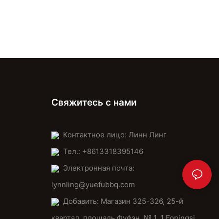
Свяжитесь с нами
Контактное лицо: Линн Линг
Тел.: +8613318395146
Электронная почта:
lynnling@yuefubbq.com
Добавить: Магазин 325-326, 25-й
квартал, площадь Фуфэн, № 1. 1 Fopingsi