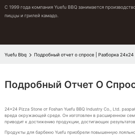
С 1999 года компания Yuefu BBQ занимается производств
пиццы и грилей камадо.
Yuefu Bbq
Подробный отчет о спросе | Разборка 24x24
Подробный Отчет О Спрос
24x24 Pizza Stone от Foshan Yuefu BBQ Industry Co., Ltd. ра
вреда окружающей среде. Он изготовлен в расширенном семин
приводит к достижению продукции, достигающих результатов
Продукты для барбекю Yuefu приобрели повышенную лояльнос