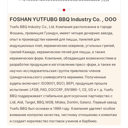
FOSHAN YUTFUBG BBQ Industry Co. , ООО
Yuefu BBQ Industry Co., Ltd. Компания расположена в городе
Фошань, провинция Гуандун, имеет четыре дочерних завода,
опыт в производстве камней для пиццы, панелей для
индукционных плит, керамических ковриков, угольных грилей,
грилей Камадо, керамических печей для пиццы, а также
керамических форм. Компания, обладающая возможностями в
разработке продукции и изготовлении пресс-форм, а также ее
научно-исследовательская группа привлекла членов
Цзиндэчжэньского университета керамики. Полученные
аудиты включают: ISO9001, BSCI, BEPI, продукция прошла
испытания: LFGB, FAD, DGCCRF, EN1860-1, CE, GS и т. д. Yuefu
BBQ поддерживает стабильное долгосрочное партнерство с
Lidl, Aldi, Target, BBQ, MGB, Midea, Donlim, Galanz. Первый завод
Yuefu BBQ был основан в 1999 году. Компания уделяет особое
внимание контролю качества, честному отношению к клиентам
и создает королевство поставок ужинов и барбекю.