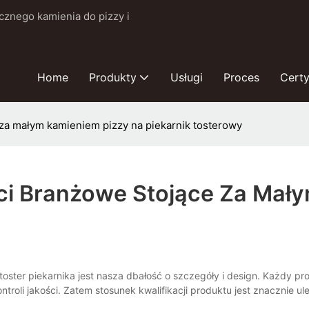
cznego kamienia do pizzy i
Home
Produkty
Usługi
Proces
Certy
za małym kamieniem pizzy na piekarnik tosterowy
i Branżowe Stojące Za Mał
ter piekarnika jest nasza dbałość o szczegóły i design. Każdy pr
roli jakości. Zatem stosunek kwalifikacji produktu jest znacznie u