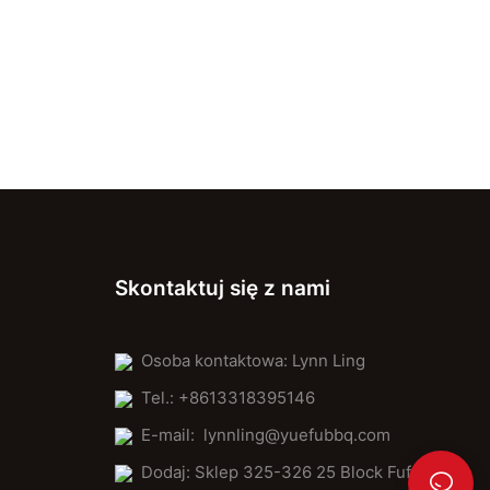
ensure even heat distribution. This placement allows the stone
to evenly heat the pizza without direct overhead cooking.
Seasoning the Baking Stone:
Lightly season the baking stone with a mixture of salt, pepper,
and a small amount of olive oil. This prevents sticking and
ensures even cooking.
Cleaning and Maintenance:
After baking, clean the baking stone immediately to prevent
bacteria growth. Regular maintenance prolongs the stone's
lifespan and ensures optimal performance.
Skontaktuj się z nami
Advanced Techniques for Creating the Perfect Pizza Crust
Advanced techniques elevate your pizza-making game,
Osoba kontaktowa: Lynn Ling
whether you're a home baker or a professional pizzeria. Here are
some tips:
Tel.: +8613318395146
E-mail:
lynnling@yuefubbq.com
Scoring the Dough:
Score the dough into parallel lines, creating a grid pattern. This
Dodaj: Sklep 325-326 25 Block Fufeng
technique enhances the texture and flavor of the crust by