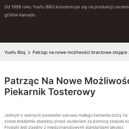
Od 1999 roku Yuefu BBQ koncentruje się na produkcji cerami
grillów kamado.
Yuefu Bbq
Patrząc na nowe możliwości branżowe stojące 
Patrząc Na Nowe Możliwośc
Piekarnik Tosterowy
Jednym z ważnych powodów sukcesu małego kamienia pizzy na tos
został dokładnie zbadany przed wysłaniem za pomocą zespołu kont
Produkt jest zgodny z międzynarodowymi standardami jakości.