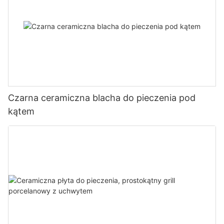
kształtach i rozmiarach, aby zaspokoić potrzeby różnych
typów grillów i piekarników. Niezależnie od tego, czy masz grill
gazowy, grill węglowy, czy nawet piekarnik opalany drewnem,
YUEFU BBQ ma idealny kamień do pizzy dostosowany do
Twoich potrzeb. Firma szczyci się dostarczaniem klientom
wszechstronnego produktu wysokiej jakości, który poprawia
ich doznania kulinarne.
#2 Ceramiczne grille Kamado:
Czarna ceramiczna blacha do pieczenia pod
Kolejnym flagowym produktem YUEFU BBQ jest ceramiczny grill
kątem
kamado, wszechstronne i wydajne urządzenie do gotowania,
które stało się ulubieńcem miłośników grillowania. Wykonane z
najwyższej jakości materiału ceramicznego grille kamado
YUEFU BBQ zostały zaprojektowane tak, aby zatrzymywać
ciepło i wilgoć, zapewniając spójne i aromatyczne rezultaty
gotowania. Doskonałe właściwości zatrzymywania ciepła
ceramiki umożliwiają również precyzyjne grillowanie, wędzenie,
pieczenie i pieczenie na grillu kamado YUEFU BBQ.
Co więcej, grille kamado YUEFU BBQ są wyposażone w szereg
innowacyjnych funkcji, takich jak regulowane otwory