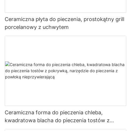
wentylacyjne, wskaźniki temperatury i ruszty ze stali
nierdzewnej. Funkcje te pozwalają użytkownikom z łatwością
kontrolować temperaturę i metodę gotowania, dzięki czemu
Ceramiczna płyta do pieczenia, prostokątny grill
grillowanie staje się przyjemniejsze i wygodniejsze. Niezależnie
porcelanowy z uchwytem
od tego, czy jesteś doświadczonym profesjonalistą, czy
nowicjuszem w grillowaniu, ceramiczny grill kamado YUEFU
BBQ jest dla Ciebie idealny.
Ceramiczna forma do pieczenia chleba,
kwadratowa blacha do pieczenia tostów z
pokrywką, narzędzie do pieczenia z powłoką