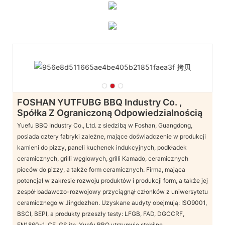
FOSHAN YUTFUBG BBQ Industry Co. ,
Spółka Z Ograniczoną Odpowiedzialnością
Yuefu BBQ Industry Co., Ltd. z siedzibą w Foshan, Guangdong,
posiada cztery fabryki zależne, mające doświadczenie w produkcji
kamieni do pizzy, paneli kuchenek indukcyjnych, podkładek
ceramicznych, grilli węglowych, grilli Kamado, ceramicznych
pieców do pizzy, a także form ceramicznych. Firma, mająca
potencjał w zakresie rozwoju produktów i produkcji form, a także jej
zespół badawczo-rozwojowy przyciągnął członków z uniwersytetu
ceramicznego w Jingdezhen. Uzyskane audyty obejmują: ISO9001,
BSCI, BEPI, a produkty przeszły testy: LFGB, FAD, DGCCRF,
EN1860-1, CE, GS itp. Yuefu BBQ utrzymuje stabilne,