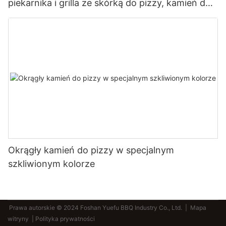
piekarnika i grilla ze skórką do pizzy, kamień do
pieczenia pizzy, chleba, grilla
Okrągły kamień do pizzy w specjalnym
szkliwionym kolorze
Prawa autorskie © 2024 Foshan Yuefu BBQ Industry Co., Ltd. |
Mapa
witryny
| Polityka prywatności