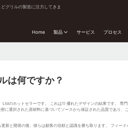
とかまどグリルの製造に注力してきま
Home
製品
サービス
プロセス
ルは何ですか？
stry Co.、Ltdのホットセラーです。 これは1) 優れたデザインの結
 厳密に選択された原材料に基づいてソースから保証された品質であり、
もわたる更新と開発の後、彼らは顧客の信頼と認識を勝ち取ります。 フィ