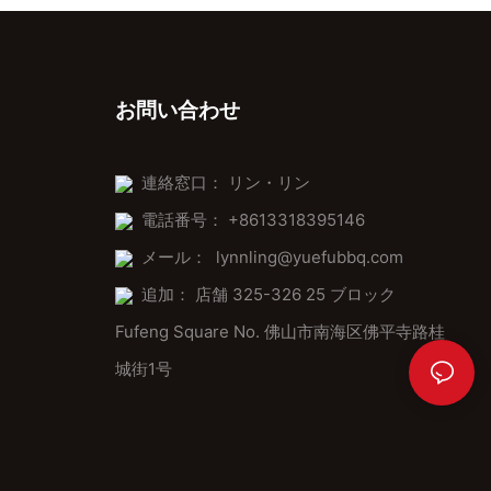
お問い合わせ
連絡窓口： リン・リン
電話番号： +8613318395146
メール：
lynnling@yuefubbq.com
追加： 店舗 325-326 25 ブロック
Fufeng Square No. 佛山市南海区佛平寺路桂
城街1号