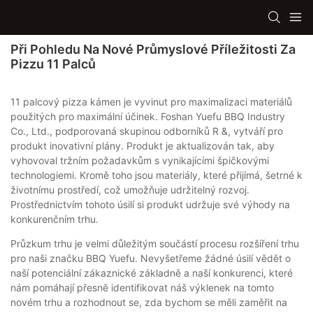
Při Pohledu Na Nové Průmyslové Příležitosti Za
Pizzu 11 Palců
11 palcový pizza kámen je vyvinut pro maximalizaci materiálů
použitých pro maximální účinek. Foshan Yuefu BBQ Industry
Co., Ltd., podporovaná skupinou odborníků R &, vytváří pro
produkt inovativní plány. Produkt je aktualizován tak, aby
vyhovoval tržním požadavkům s vynikajícími špičkovými
technologiemi. Kromě toho jsou materiály, které přijímá, šetrné k
životnímu prostředí, což umožňuje udržitelný rozvoj.
Prostřednictvím tohoto úsilí si produkt udržuje své výhody na
konkurenčním trhu.
Průzkum trhu je velmi důležitým součástí procesu rozšíření trhu
pro naši značku BBQ Yuefu. Nevyšetřeme žádné úsilí vědět o
naší potenciální zákaznické základně a naší konkurenci, které
nám pomáhají přesně identifikovat náš výklenek na tomto
novém trhu a rozhodnout se, zda bychom se měli zaměřit na