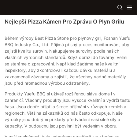
Nejlepší Pizza Kámen Pro Zprávu O Plyn Grilu
Během výroby Best Pizza Stone pro plynový gril, Foshan Yuefu
BBQ Industry Co., Ltd. Přijímá přísný proces monitorování, aby
zajistil kvalitu surovin. Nakupujeme suroviny podle našich
vlastních výrobních standardů. Když dorazí do továrny, velmi
se staráme o zpracování. Například žádáme naše kvalitní
inspektory, aby zkontrolovali každou dávku materiálu a
zaznamenali záznamy a zajistili, že všechny vadné materiály
jsou před hromadnou výrobou odstraněny.
Produkty Yuefu BBQ si užívají rozšířenou slávu doma i v
zahraničí. Všechny produkty jsou vysoce kvalitní a vydrží testu
času. Jsou dobře přijati a široce přijímáni v různých zemích a
regionech. Většina zákazníků od nás často odkupuje. Naše
výrobky jsou dobrými příklady předvádění naší silné síly a
kapacity. V budoucnu jsou povinni být vedením v oboru.
V naší společnosti bylo vytvořeno prostředí, ve kterém se