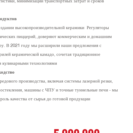
гистики, минимизации транспортных затрат и сроков
родуктов
оздании высокопроизводительной керамики Регуляторы
трических пиццерий, доверяют коммерческим и домашним
ру. В 2021 году мы расширили наши предложения с
илей керамической камадо, сочетая традиционное
и кулинарными технологиями
ходство
едового производства, включая системы лазерной резки,
 остекления, машины с ЧПУ и точные туннельные печи - мы
роль качества от сырья до готовой продукции