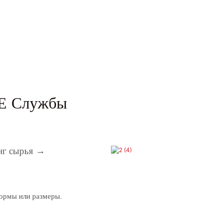
 Службы
г сырья →
формы или размеры.