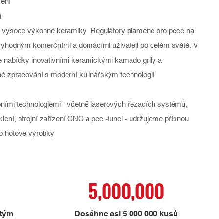
čení
ů
bu vysoce výkonné keramiky Regulátory plamene pro pece na
věryhodným komerčními a domácími uživateli po celém světě. V
še nabídky inovativními keramickými kamado grily a
lné zpracování s moderní kulinářským technologií
ními technologiemi - včetně laserových řezacích systémů,
lení, strojní zařízení CNC a pec -tunel - udržujeme přísnou
 po hotové výrobky
5,000,000
 tým
Dosáhne asi 5 000 000 kusů