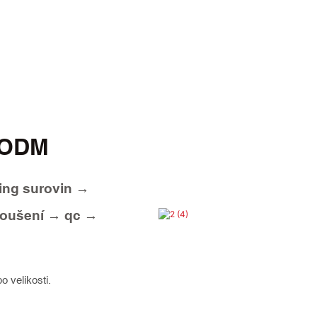
/ODM
ng surovin →
roušení → qc →
o velikosti.