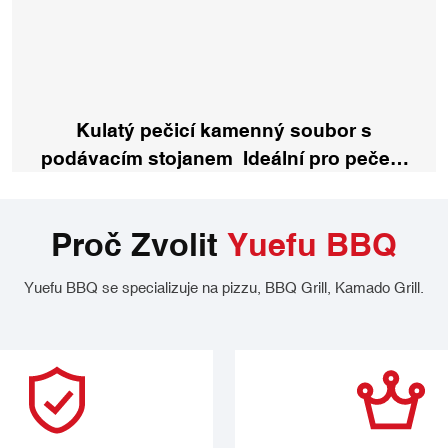
Kulatý pečicí kamenný soubor s
podávacím stojanem Ideální pro pečení
křupavé krustové pizzy, chléb, sušenky
Proč Zvolit
Yuefu BBQ
Yuefu BBQ se specializuje na pizzu, BBQ Grill, Kamado Grill.