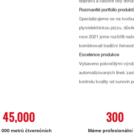
dopravu a časové osy doru
Rozmanité portfolio produkt
Specializujeme se na tvor
plyn/elektrickou pizzu, dů
roce 2021 jsme rozšířili na
kombinovali tradiční řemes
Excelence produkce
Vybaveno pokročilými výrob
automatizovaných linek zask
kontrolu kvality od surovin
45,000
300
5 000 metrů čtverečních
Máme profesionální