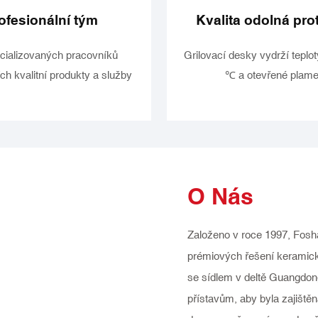
ofesionální tým
Kvalita odolná prot
cializovaných pracovníků
Grilovací desky vydrží teplo
ch kvalitní produkty a služby
℃ a otevřené plam
O Nás
Založeno v roce 1997, Fosh
prémiových řešení keramický
se sídlem v deltě Guangdong
přístavům, aby byla zajištěn