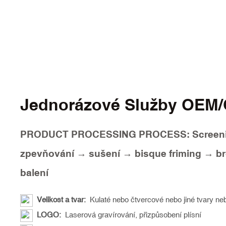
Jednorázové Služby OEM
PRODUCT PROCESSING PROCESS: Screeni
zpevňování → sušení → bisque friming → b
balení
Velikost a tvar:
Kulaté nebo čtvercové nebo jiné tvary neb
LOGO:
Laserová gravírování, přizpůsobení plísní